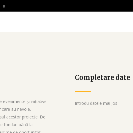
Completare date
 evenimente și inițiative
Introdu datele mai jos
r care au nevoie.
sul acestor proiecte. De
de fonduri până la
 mulțime de oportunități