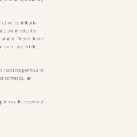
că vei contribui la
, dar îți vei putea
untariat. Oferim dovezi
n cadrul proiectelor
m contacta pentru a te
est contează, iar
ă, putem aduce speranță