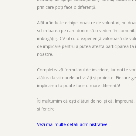
prin care poți face o diferență.
Alăturându-te echipei noastre de voluntari, nu doar 
schimbarea pe care dorim să o vedem în comunitate
îmbogăți și CV-ul cu o experiență valoroasă de vol
de implicare pentru a putea atesta participarea ta î
noastre.
Completează formularul de înscriere, iar noi te vo
alătura la viitoarele activități și proiecte. Fiecare g
implicarea ta poate face o mare diferență!
Îți mulțumim că ești alături de noi și că, împreun
și fericire!
Vezi mai multe detalii administrative