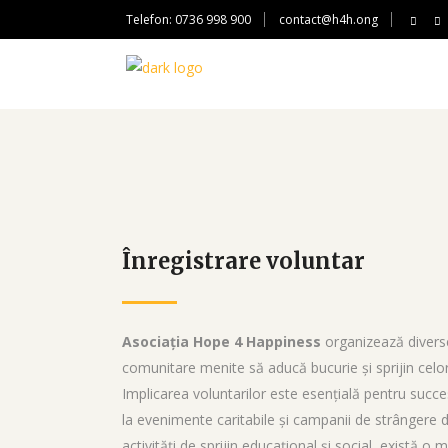
Telefon: 0736 998 900
contact@h4h.ong
Înregistrare voluntar
Asociația Hope 4 Happiness
organizează diverse
comunitare menite să aducă bucurie și sprijin celo
Implicarea voluntarilor este esențială pentru succe
la evenimente caritabile și campanii de strângere 
activități de sprijin educațional și social, există o