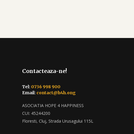
Contacteaza-ne!
Tel:
0736 998 900
Email:
contact@h4h.ong
ASOCIATIA HOPE 4 HAPPINESS
CUI: 45244200
Floresti, Cluj, Strada Urusagului 115L