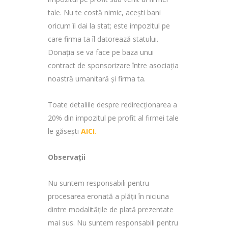
tale.
Nu te costă nimic, acești bani
oricum îi dai la stat; este impozitul pe
care firma ta îl datorează statului.
Donația se va face pe baza unui
contract de sponsorizare între asociația
noastră umanitară și firma ta.
Toate detaliile despre redirecționarea a
20% din impozitul pe profit al firmei tale
le găsești
AICI
.
Observații
Nu suntem responsabili pentru
procesarea eronată a plății în niciuna
dintre modalitățile de plată prezentate
mai sus. Nu suntem responsabili pentru