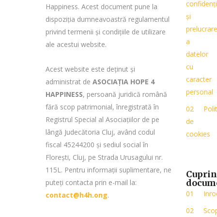
confidenți
Happiness. Acest document pune la
și
dispoziția dumneavoastră regulamentul
prelucrar
privind termenii și condițiile de utilizare
a
ale acestui website.
datelor
cu
Acest website este deținut și
caracter
administrat de
ASOCIAȚIA HOPE 4
personal
HAPPINESS
, persoană juridică română
fără scop patrimonial, înregistrată în
Poli
Registrul Special al Asociațiilor de pe
de
lângă Judecătoria Cluj, având codul
cookies
fiscal 45244200 și sediul social în
Florești, Cluj, pe Strada Urusagului nr.
115L. Pentru informații suplimentare, ne
Cuprin
docum
puteți contacta prin e-mail la:
Inro
contact@h4h.ong
.
Sco