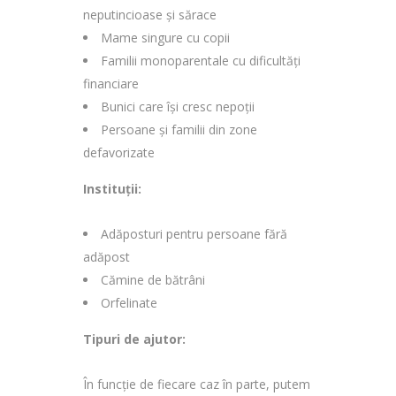
neputincioase și sărace
Mame singure cu copii
Familii monoparentale cu dificultăți
financiare
Bunici care își cresc nepoții
Persoane și familii din zone
defavorizate
Instituții:
Adăposturi pentru persoane fără
adăpost
Cămine de bătrâni
Orfelinate
Tipuri de ajutor:
În funcție de fiecare caz în parte, putem