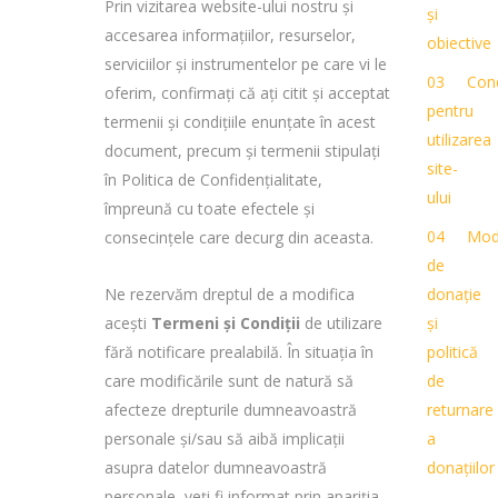
Prin vizitarea website-ului nostru și
și
accesarea informațiilor, resurselor,
obiective
serviciilor și instrumentelor pe care vi le
Cond
oferim, confirmați că ați citit și acceptat
pentru
termenii și condițiile enunțate în acest
utilizarea
document, precum și termenii stipulați
site-
în Politica de Confidențialitate,
ului
împreună cu toate efectele și
Moda
consecințele care decurg din aceasta.
de
Ne rezervăm dreptul de a modifica
donație
acești
Termeni și Condiții
de utilizare
și
fără notificare prealabilă. În situația în
politică
care modificările sunt de natură să
de
afecteze drepturile dumneavoastră
returnare
personale și/sau să aibă implicații
a
asupra datelor dumneavoastră
donațiilor
personale, veți fi informat prin apariția