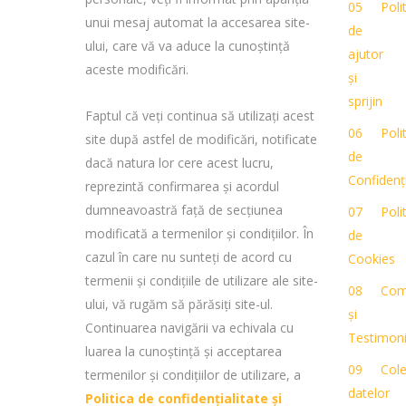
Poli
unui mesaj automat la accesarea site-
de
ului, care vă va aduce la cunoștință
ajutor
aceste modificări.
și
sprijin
Faptul că veți continua să utilizați acest
Poli
site după astfel de modificări, notificate
de
dacă natura lor cere acest lucru,
Confidenți
reprezintă confirmarea și acordul
dumneavoastră față de secțiunea
Poli
modificată a termenilor și condițiilor. În
de
cazul în care nu sunteți de acord cu
Cookies
termenii și condițiile de utilizare ale site-
Com
ului, vă rugăm să părăsiți site-ul.
și
Continuarea navigării va echivala cu
Testimoni
luarea la cunoștință și acceptarea
Cole
termenilor și condițiilor de utilizare, a
datelor
Politica de confidențialitate și