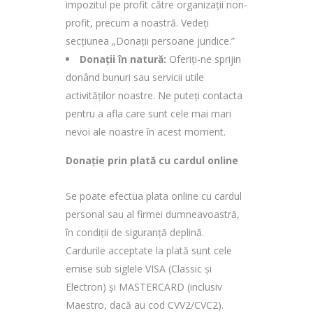
impozitul pe profit către organizații non-
profit, precum a noastră. Vedeți
secțiunea „Donații persoane juridice.”
Donații în natură:
Oferiți-ne sprijin
donând bunuri sau servicii utile
activităților noastre. Ne puteți contacta
pentru a afla care sunt cele mai mari
nevoi ale noastre în acest moment.
Donație prin plată cu cardul online
Se poate efectua plata online cu cardul
personal sau al firmei dumneavoastră,
în condiții de siguranță deplină.
Cardurile acceptate la plată sunt cele
emise sub siglele VISA (Classic și
Electron) și MASTERCARD (inclusiv
Maestro, dacă au cod CVV2/CVC2).