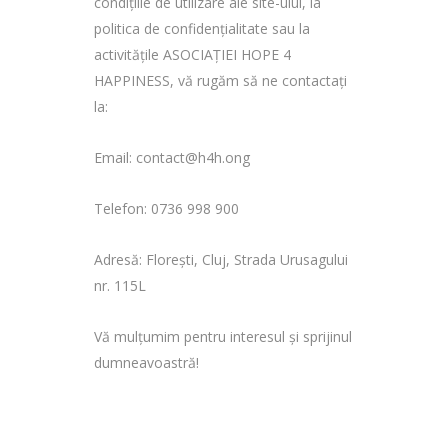
condițiile de utilizare ale site-ului, la
politica de confidențialitate sau la
activitățile ASOCIAȚIEI HOPE 4
HAPPINESS, vă rugăm să ne contactați
la:
Email: contact@h4h.ong
Telefon: 0736 998 900
Adresă: Florești, Cluj, Strada Urusagului
nr. 115L
Vă mulțumim pentru interesul și sprijinul
dumneavoastră!